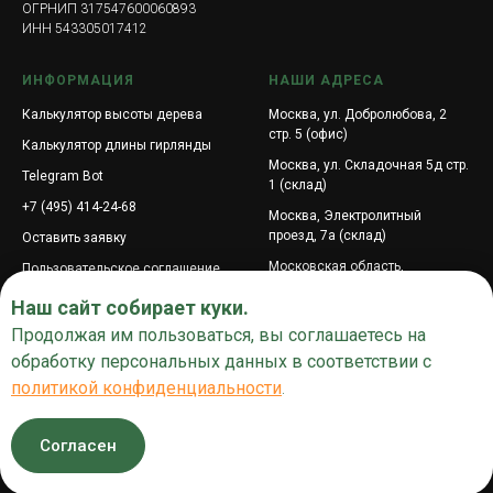
ОГРНИП 317547600060893
ИНН 543305017412
ИНФОРМАЦИЯ
НАШИ АДРЕСА
Калькулятор высоты дерева
Москва, ул. Добролюбова, 2
стр. 5 (офис)
Калькулятор длины гирлянды
Москва, ул. Складочная 5д стр.
Telegram Bot
1 (склад)
+7 (495) 414-24-68
Москва, Электролитный
проезд, 7а (склад)
Оставить заявку
Московская область,
Пользовательское соглашение
городской округ Подольск,
Поиск по сайту
Наш сайт собирает куки.
посёлок Подольской машинно-
испытательной станции, ул.
Продолжая им пользоваться, вы соглашаетесь на
Промышленная, 6
обработку персональных данных в соответствии с
Центральная улица, 3к1,
политикой конфиденциальности
.
деревня Покровское,
муниципальный округ Истра,
Московская область
Согласен