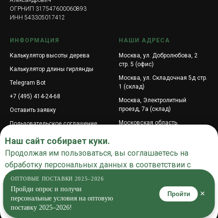
Александрович
ОГРНИП 317547600060893
ИНН 543305017412
ИНФОРМАЦИЯ
НАШИ АДРЕСА
Калькулятор высоты дерева
Москва, ул. Добролюбова, 2
стр. 5 (офис)
Калькулятор длины гирлянды
Москва, ул. Складочная 5д стр.
Telegram Bot
1 (склад)
+7 (495) 414-24-68
Москва, Электролитный
проезд, 7а (склад)
Оставить заявку
Московская область,
Пользовательское соглашение
городской округ Подольск,
Поиск по сайту
Наш сайт собирает куки.
посёлок Подольской машинно-
испытательной станции, ул.
Продолжая им пользоваться, вы соглашаетесь на
Промышленная, 6
обработку персональных данных в соответствии с
Центральная улица, 3к1,
политикой конфиденциальности
.
ОПТОВЫЕ ПОСТАВКИ 2025–2026
деревня Покровское,
Пройди опрос и получи
муниципальный округ Истра,
×
Пройти
Московская область
персональные условия на оптовую
Согласен
поставку 2025–2026!