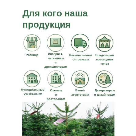
Для кого наша
продукция
Интернет-
Рознице
Региональным
Владельцам
магазинам
оптовикам
новогодних
и
точек
дропшипперам
Муниципальным
Отелям
Event-
Декораторам
учреждениям
и
агентствам
и дизайнерам
ресторанам