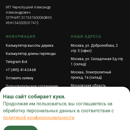
ИП Чернолуцкий Александр
Александрович
ОГРНИП 317547600060893
ИНН 543305017412
ИНФОРМАЦИЯ
НАШИ АДРЕСА
Калькулятор высоты дерева
Москва, ул. Добролюбова, 2
стр. 5 (офис)
Калькулятор длины гирлянды
Москва, ул. Складочная 5д стр.
Telegram Bot
1 (склад)
+7 (495) 414-24-68
Москва, Электролитный
проезд, 7а (склад)
Оставить заявку
Московская область,
Пользовательское соглашение
городской округ Подольск,
Поиск по сайту
Наш сайт собирает куки.
посёлок Подольской машинно-
испытательной станции, ул.
Продолжая им пользоваться, вы соглашаетесь на
Промышленная, 6
обработку персональных данных в соответствии с
Центральная улица, 3к1,
политикой конфиденциальности
.
деревня Покровское,
муниципальный округ Истра,