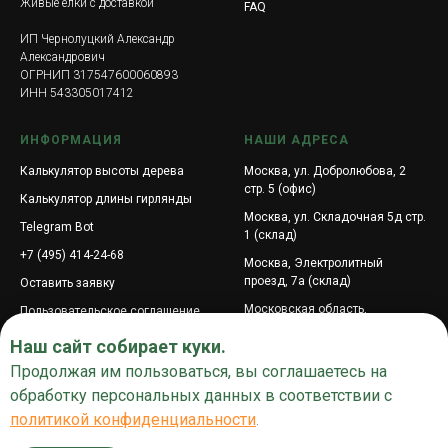
Живые елки с доставкой
FAQ
ИП Чернолуцкий Александр
Александрович
ОГРНИП 317547600060893
ИНН 543305017412
ИНФОРМАЦИЯ
НАШИ АДРЕСА
Калькулятор высоты дерева
Москва, ул. Добролюбова, 2
стр. 5 (офис)
Калькулятор длины гирлянды
Москва, ул. Складочная 5д стр.
Telegram Bot
1 (склад)
+7 (495) 414-24-68
Москва, Электролитный
проезд, 7а (склад)
Оставить заявку
Московская область,
Пользовательское соглашение
городской округ Подольск,
Поиск по сайту
Наш сайт собирает куки.
посёлок Подольской машинно-
испытательной станции, ул.
Продолжая им пользоваться, вы соглашаетесь на
Промышленная, 6
обработку персональных данных в соответствии с
Центральная улица, 3к1,
политикой конфиденциальности
.
деревня Покровское,
муниципальный округ Истра,